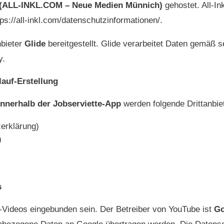
. (ALL-INKL.COM – Neue Medien Münnich)
gehostet. All-In
ps://all-inkl.com/datenschutzinformationen/.
nbieter
Glide
bereitgestellt. Glide verarbeitet Daten gemäß s
y.
lauf-Erstellung
innerhalb der Jobserviette-App
werden folgende Drittanbiet
erklärung)
)
s
Videos eingebunden sein. Der Betreiber von YouTube ist
Go